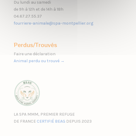
Du lundi au samedi
de 9h à 12h et de 14h à 18h
04.67.27.55.37
fourriere-animale@spa-montpellier.org
Perdus/Trouvés
Faire une déclaration
Animal perdu ou trouvé →
LA SPA MMM, PREMIER REFUGE
DE FRANCE
CERTIFIÉ BEAG
DEPUIS 2023