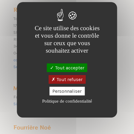
Refuge
Tous les jours de 14h à 17h30 (heures d’été) et 13h30 à
17h (heures d’hiver) sauf jours fériés
Ce site utilise des cookies
SPA Montpellier Méditerranée Métropole
et vous donne le contrôle
RD 185 – Lieu Dit Carré du Roi
sur ceux que vous
34750 VILLENEUVE LES MAGUELONE
souhaitez activer
04 67 27 73 78
contact@spa-montpellier.org
Se rendre au refuge →
Tout accepter
Tout refuser
Maltraitance
Personnaliser
Faire un signalement
Politique de confidentialité
Signaler une maltraitance →
Fourrière Noé