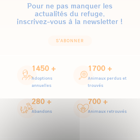
Pour ne pas manquer les
actualités du refuge,
inscrivez-vous à la newsletter !
S'ABONNER
1450 +
1700 +
Adoptions
Animaux perdus et
annuelles
trouvés
280 +
700 +
Abandons
Animaux retrouvés