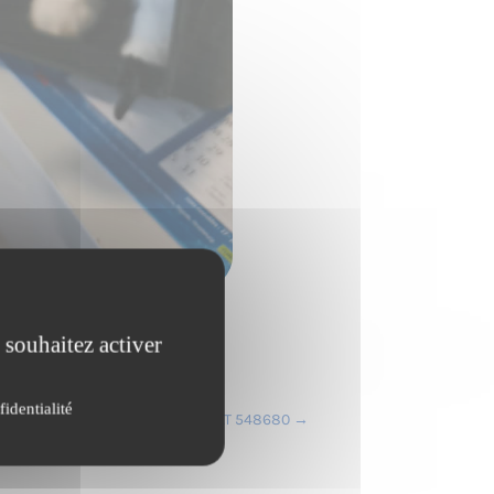
 souhaitez activer
identialité
CHAT 548680
→