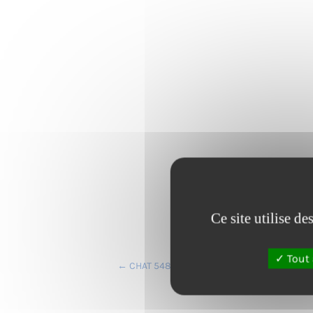
Ce site utilise d
Tout 
←
CHAT 548674