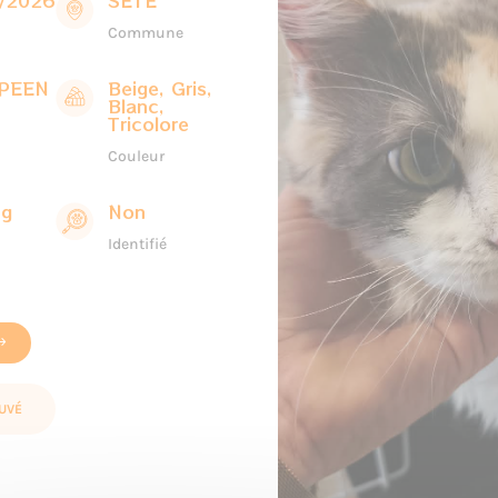
/2026
SETE
Commune
PEEN
Beige, Gris,
Blanc,
Tricolore
Couleur
ng
Non
Identifié
UVÉ